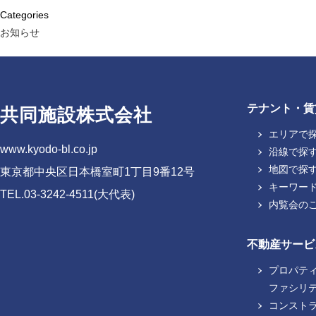
Categories
お知らせ
テナント・賃
共同施設株式会社
エリアで
www.kyodo-bl.co.jp
沿線で探
地図で探
東京都中央区日本橋室町1丁目9番12号
キーワー
TEL.03-3242-4511(大代表)
内覧会の
不動産サービ
プロパテ
ファシリ
コンスト